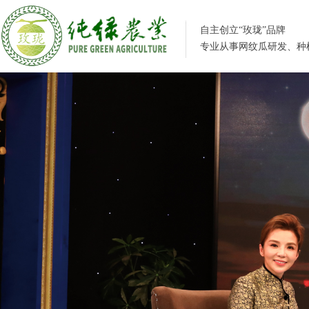
自主创立“玫珑”品牌
专业从事网纹瓜研发、种